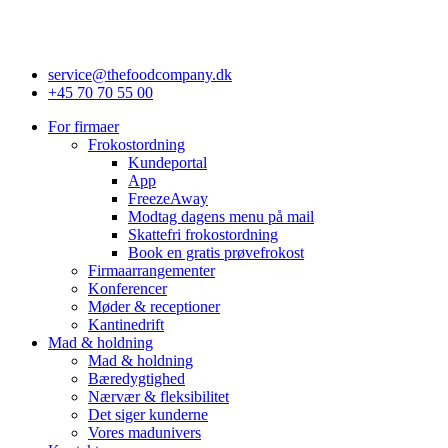
service@thefoodcompany.dk
+45 70 70 55 00
For firmaer
Frokostordning
Kundeportal
App
FreezeAway
Modtag dagens menu på mail
Skattefri frokostordning
Book en gratis prøvefrokost
Firmaarrangementer
Konferencer
Møder & receptioner
Kantinedrift
Mad & holdning
Mad & holdning
Bæredygtighed
Nærvær & fleksibilitet
Det siger kunderne
Vores madunivers