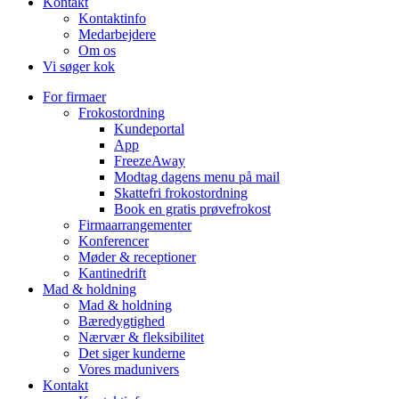
Kontakt
Kontaktinfo
Medarbejdere
Om os
Vi søger kok
For firmaer
Frokostordning
Kundeportal
App
FreezeAway
Modtag dagens menu på mail
Skattefri frokostordning
Book en gratis prøvefrokost
Firmaarrangementer
Konferencer
Møder & receptioner
Kantinedrift
Mad & holdning
Mad & holdning
Bæredygtighed
Nærvær & fleksibilitet
Det siger kunderne
Vores madunivers
Kontakt