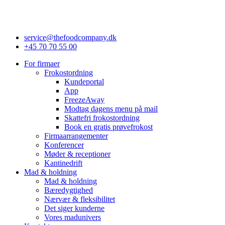
service@thefoodcompany.dk
+45 70 70 55 00
For firmaer
Frokostordning
Kundeportal
App
FreezeAway
Modtag dagens menu på mail
Skattefri frokostordning
Book en gratis prøvefrokost
Firmaarrangementer
Konferencer
Møder & receptioner
Kantinedrift
Mad & holdning
Mad & holdning
Bæredygtighed
Nærvær & fleksibilitet
Det siger kunderne
Vores madunivers