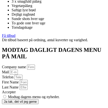
3 x smagfuld pålæg
Vegetarpålæg
Saftigt lyst brød
Dejligt rugbrød
Sunde shots hver uge
To gode oste hver uge
Torsdagskage
Få tilbud
Dit tilbud baseret på ordning, antal kuverter og varighed.
MODTAG DAGLIGT DAGENS MENU
PÅ MAIL​
Company name
Mail
Telefon
First Name
Last Name
Accepter
Modtag dagens menu og nyheder.
Ja tak, det vil jeg gerne