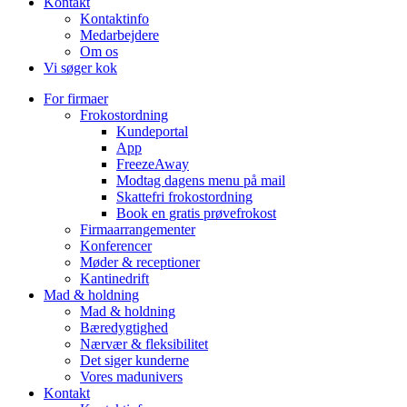
Kontakt
Kontaktinfo
Medarbejdere
Om os
Vi søger kok
For firmaer
Frokostordning
Kundeportal
App
FreezeAway
Modtag dagens menu på mail
Skattefri frokostordning
Book en gratis prøvefrokost
Firmaarrangementer
Konferencer
Møder & receptioner
Kantinedrift
Mad & holdning
Mad & holdning
Bæredygtighed
Nærvær & fleksibilitet
Det siger kunderne
Vores madunivers
Kontakt