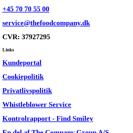
+45 70 70 55 00
service@thefoodcompany.dk
CVR: 37927295
Links
Kundeportal
Cookiepolitik
Privatlivspolitik
Whistleblower Service
Kontrolrapport - Find Smiley
En del af The Company Group A/S