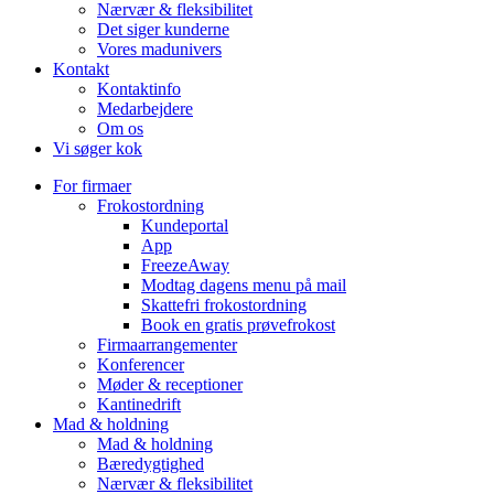
Nærvær & fleksibilitet
Det siger kunderne
Vores madunivers
Kontakt
Kontaktinfo
Medarbejdere
Om os
Vi søger kok
For firmaer
Frokostordning
Kundeportal
App
FreezeAway
Modtag dagens menu på mail
Skattefri frokostordning
Book en gratis prøvefrokost
Firmaarrangementer
Konferencer
Møder & receptioner
Kantinedrift
Mad & holdning
Mad & holdning
Bæredygtighed
Nærvær & fleksibilitet