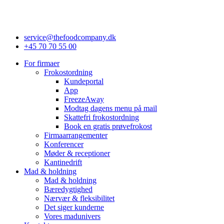
service@thefoodcompany.dk
+45 70 70 55 00
For firmaer
Frokostordning
Kundeportal
App
FreezeAway
Modtag dagens menu på mail
Skattefri frokostordning
Book en gratis prøvefrokost
Firmaarrangementer
Konferencer
Møder & receptioner
Kantinedrift
Mad & holdning
Mad & holdning
Bæredygtighed
Nærvær & fleksibilitet
Det siger kunderne
Vores madunivers