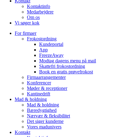
Kontakt
Kontaktinfo
Medarbejdere
Om os
Vi søger kok
For firmaer
Frokostordning
Kundeportal
App
FreezeAway
Modtag dagens menu på mail
Skattefri frokostordning
Book en gratis prøvefrokost
Firmaarrangementer
Konferencer
Møder & receptioner
Kantinedrift
Mad & holdning
Mad & holdning
Bæredygtighed
Nærvær & fleksibilitet
Det siger kunderne
Vores madunivers
Kontakt